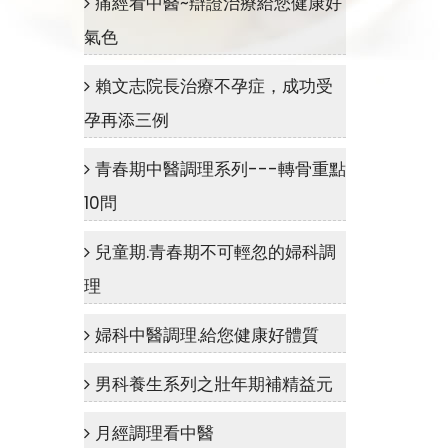
痛經看中醫~辯證治療給您健康好
氣色
賴文志院長治療不孕症，成功受
孕再添三例
青春期中醫調理系列---轉骨重點
10問
兒童期.青春期不可輕忽的婦科調
理
婦科中醫調理.給您健康好體質
男科養生系列之壯年期補精益元
月經調理看中醫