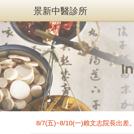
景新中醫診所
I
8/7(五)~8/10(一)賴文志院長出差