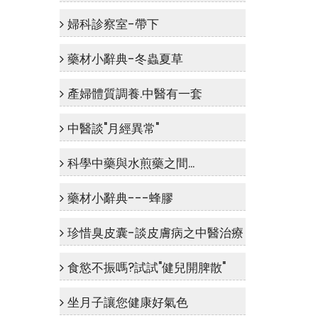
婦科診察室-帶下
藥材小辭典-冬蟲夏草
產婦體質調養.中醫有一套
中醫談"月經異常"
科學中藥與水煎藥之間...
藥材小辭典---蜂膠
珍惜臭皮囊-談皮膚病之中醫治療
食慾不振嗎?試試"健兒開脾散"
坐月子讓您健康好氣色