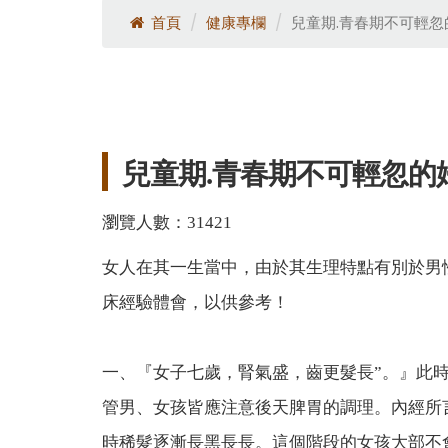
過敏性鼻炎敷貼7/13開始!請把握
首頁
健康專欄
兒童期.青春期不可輕忽
兒童期.青春期不可輕忽的
瀏覽人數：31421
女人在其一生當中，由於其生理特點有別於男
床經驗體會，以供參考！
一、『女子七歲，腎氣盛，齒更髮長”。』此
管男、女孩皆應注意後天脾胃的調理。內經所
時稀髮逐漸長黑長長。這個階段的女孩大部不