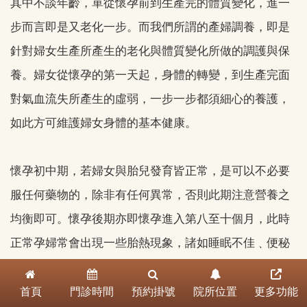
其中不談年齡，單從懷孕前到生產完的體質變化，進一
步而言即是又老化一步。而我們所謂的產婦調養，即是
針對婦女生產所產生的老化與體質變化所做的調護與保
養。婦女從懷孕的第一天起，身體的轉變，到生產完面
對氣血流失所產生的虛弱，一步一步都須細心的養護，
如此方可維護婦女身體的基本健康。
懷孕初中期，若婦女與胎兒發育皆正常，是可以不必要
服任何藥物的，除非有任何異常，否則此期注意營養之
均衡即可。懷孕後期亦即懷孕進入第八至十個月，此時
正常孕婦常會出現一些胎熱現象，諸如睡眠不佳﹑便秘
﹑口乾﹑口苦等，此時可請中醫師依其體質處方退胎火
首頁
門診時間
預約掛號
院所位置
更多功能
之藥，一方面退胎火安胎讓產婦更順利生產，一方面退