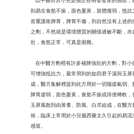
以中醫而言小兒是個正在萌發發育的個體，
則易生食慾不振，面色萎黃，肢體瘦弱，抵抗
首重護衛脾胃，脾胃不傷，則自然沒有上述的
之劑，不然就是環境體質的關係過敏不斷，亦
壯，食慾正常，可真是困難。
在中醫方劑裡有許多補脾強壯的方劑，對小
可增強抵抗力，最常用到的如四君子湯與玉屏
成，醫方集解裡提到此方用於一切陽虛氣弱、
脾胃虛弱，面色萎黃，食慾不振或排便稀軟，
玉屏風散則由黃耆、防風、白朮組成，在醫方
候，臨床上常用於小兒服西藥太久引起的易流
感冒。