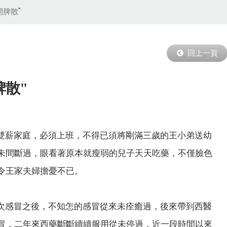
7-8月節氣調理的時機。
開脾散"
回上一頁
脾散"
雙薪家庭，必須上班，不得已須將剛滿三歲的王小弟送幼
未間斷過，眼看著原本就瘦弱的兒子天天吃藥，不僅臉色
令王家夫婦擔憂不已。
次感冒之後，不知怎的感冒從來未痊癒過，後來帶到西醫
冒，二年來西藥斷斷續續服用從未停過，近一段時間以來