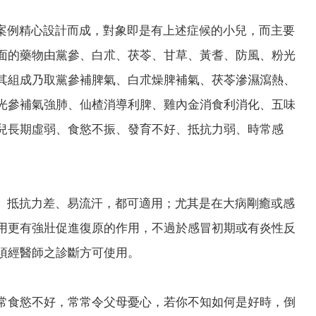
案例精心設計而成，對象即是有上述症候的小兒，而主要
面的藥物由黨參、白朮、茯苓、甘草、黃耆、防風、粉光
其組成乃取黨參補脾氣、白朮燥脾補氣、茯苓滲濕瀉熱、
光參補氣強肺、仙楂消導利脾、雞內金消食利消化、五味
兒長期虛弱、食慾不振、發育不好、抵抗力弱、時常感
、抵抗力差、易流汗，都可適用；尤其是在大病剛癒或感
用更有強壯促進復原的作用，不過於感冒初期或有炎性反
須經醫師之診斷方可使用。
常食慾不好，常常令父母憂心，若你不知如何是好時，倒