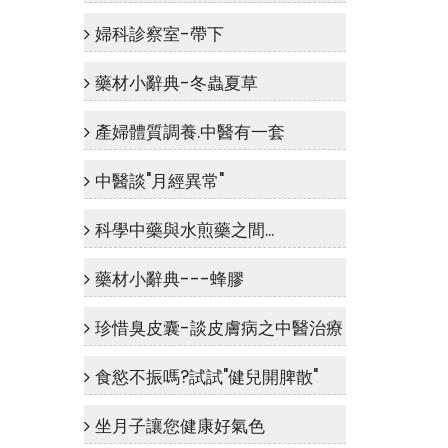
婦科診察室-帶下
藥材小辭典-冬蟲夏草
產婦體質調養.中醫有一套
中醫談"月經異常"
科學中藥與水煎藥之間...
藥材小辭典---蜂膠
珍惜臭皮囊-談皮膚病之中醫治療
食慾不振嗎?試試"健兒開脾散"
坐月子讓您健康好氣色