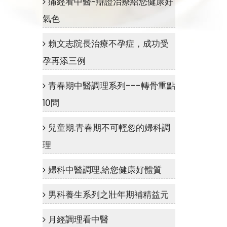
痛經看中醫~辯證治療給您健康好
氣色
賴文志院長治療不孕症，成功受
孕再添三例
青春期中醫調理系列---轉骨重點
10問
兒童期.青春期不可輕忽的婦科調
理
婦科中醫調理.給您健康好體質
男科養生系列之壯年期補精益元
月經調理看中醫