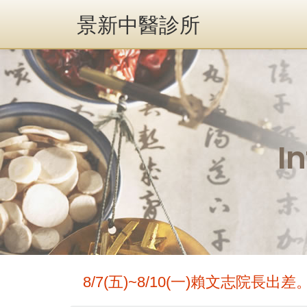
景新中醫診所
I
8/7(五)~8/10(一)賴文志院長出差