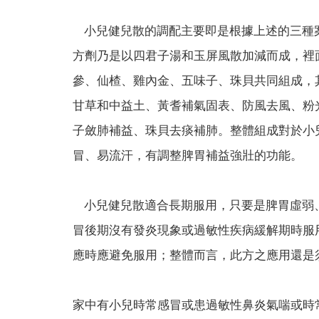
小兒健兒散的調配主要即是根據上述的三種
方劑乃是以四君子湯和玉屏風散加減而成，裡
參、仙楂、雞內金、五味子、珠貝共同組成，
甘草和中益土、黃耆補氣固表、防風去風、粉
子斂肺補益、珠貝去痰補肺。整體組成對於小
冒、易流汗，有調整脾胃補益強壯的功能。
小兒健兒散適合長期服用，只要是脾胃虛弱
冒後期沒有發炎現象或過敏性疾病緩解期時服
應時應避免服用；整體而言，此方之應用還是
家中有小兒時常感冒或患過敏性鼻炎氣喘或時