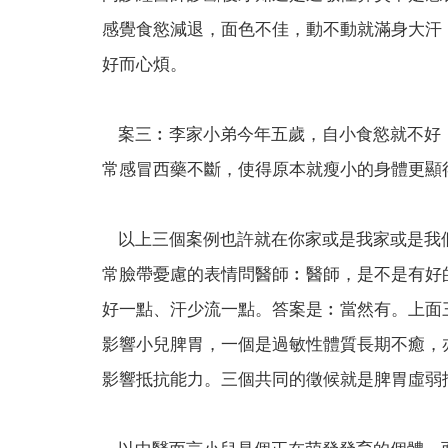
感覺食慾減退，面色不佳，動不動就滿身大汗
好而心煩。
案三︰李家小弟今年五歲，自小食慾就不好
常感冒西藥不斷，使得原本就瘦小的身體更顯
以上三個案例也許就在你家或是我家或是我
常臉帶憂慮的表情問醫師︰醫師，是不是有好
好一點、汗少流一點。答案是︰當然有。上面
影響小兒脾胃，一個是過敏性體質長期不癒，
影響抵抗能力。三個共同的徵候就是脾胃虛弱