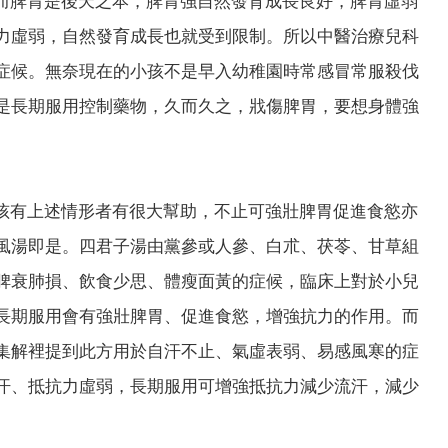
而脾胃是後天之本，脾胃強自然發育成長良好，脾胃虛弱
力虛弱，自然發育成長也就受到限制。所以中醫治療兒科
症候。無奈現在的小孩不是早入幼稚園時常感冒常服殺伐
是長期服用控制藥物，久而久之，戕傷脾胃，要想身體強
孩有上述情形者有很大幫助，不止可強壯脾胃促進食慾亦
風湯即是。四君子湯由黨參或人參、白朮、茯苓、甘草組
脾衰肺損、飲食少思、體瘦面黃的症候，臨床上對於小兒
長期服用會有強壯脾胃、促進食慾，增強抗力的作用。而
集解裡提到此方用於自汗不止、氣虛表弱、易感風寒的症
汗、抵抗力虛弱，長期服用可增強抵抗力減少流汗，減少