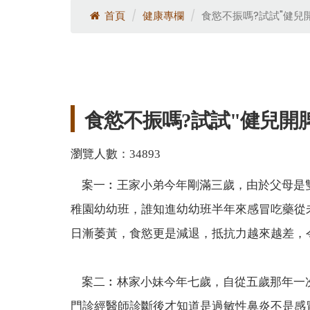
過敏性鼻炎敷貼7/13開始!請把握
首頁
健康專欄
食慾不振嗎?試試"健兒
食慾不振嗎?試試"健兒開
瀏覽人數：34893
案一︰王家小弟今年剛滿三歲，由於父母是
稚園幼幼班，誰知進幼幼班半年來感冒吃藥從
日漸萎黃，食慾更是減退，抵抗力越來越差，
案二︰林家小妹今年七歲，自從五歲那年一
門診經醫師診斷後才知道是過敏性鼻炎不是感