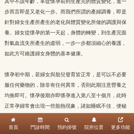
其中不談年齡，單從懷孕前到生產完的體質變化，進一
步而言即是又老化一步。而我們所謂的產婦調養，即是
針對婦女生產所產生的老化與體質變化所做的調護與保
養。婦女從懷孕的第一天起，身體的轉變，到生產完面
對氣血流失所產生的虛弱，一步一步都須細心的養護，
如此方可維護婦女身體的基本健康。
懷孕初中期，若婦女與胎兒發育皆正常，是可以不必要
服任何藥物的，除非有任何異常，否則此期注意營養之
均衡即可。懷孕後期亦即懷孕進入第八至十個月，此時
正常孕婦常會出現一些胎熱現象，諸如睡眠不佳﹑便秘
﹑口乾﹑口苦等，此時可請中醫師依其體質處方退胎火
首頁
門診時間
預約掛號
院所位置
更多功能
之藥，一方面退胎火安胎讓產婦更順利生產，一方面退