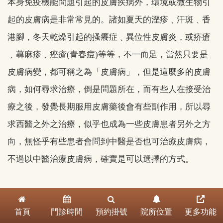
本身免疫機能問題引起的皮膚疾病外，環境或微生物引
起的皮膚病是非常常見的。諸如夏天的溼疹﹑汗斑﹑香
港腳，冬天乾燥引起的搔癢症﹑異位性皮膚炎，或疥瘡
﹑蕁麻疹﹑痤瘡(青春痘)等等，不一而足，當然只要是
皮膚病變，都可稱之為「皮膚病」，但是這麼多的皮膚
病，如何尋求治療，倒是問題所在，而有些人在接受治
療之後，發覺長期服用皮膚藥後會有些副作用，所以尋
求西醫之外之治療，似乎也成為一些皮膚患者另外之方
向，無怪乎有些患者會問到中醫是否也可治療皮膚病，
不過以中醫治療皮膚病，確實是可以選擇的方式。
皮膚病五花八門，不同的發病原因，不同的皮膚症狀，
首頁
門診時間
預約掛號
院所位置
更多功能
分屬不同的皮膚病種類，諸如紅斑性狼瘡﹑白塞氏病是